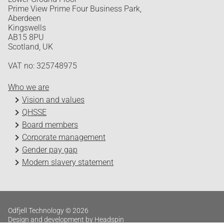
Prime View Prime Four Business Park,
Aberdeen
Kingswells
AB15 8PU
Scotland, UK
VAT no: 325748975
Who we are
Vision and values
QHSSE
Board members
Corporate management
Gender pay gap
Modern slavery statement
Odfjell Technology © 2026
Design and development by Headspin